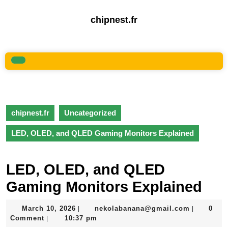
Skip
to
chipnest.fr
content
Skip
to
content
Open
Button
chipnest.fr
Uncategorized
LED, OLED, and QLED Gaming Monitors Explained
LED, OLED, and QLED
Gaming Monitors Explained
March
nekolaba
March 10, 2026
nekolabanana@gmail.com
0
|
|
10,
Comment
10:37 pm
|
2026